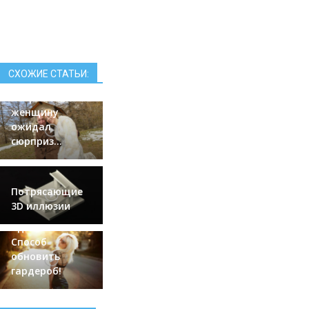
Ей удалось
женить на себе
пожилого
миллионера.
СХОЖИЕ СТАТЬИ:
Но после его
смерти
женщину
ожидал
сюрприз…
Потрясающие
3D иллюзии
Удивительный
Способ
обновить
гардероб!