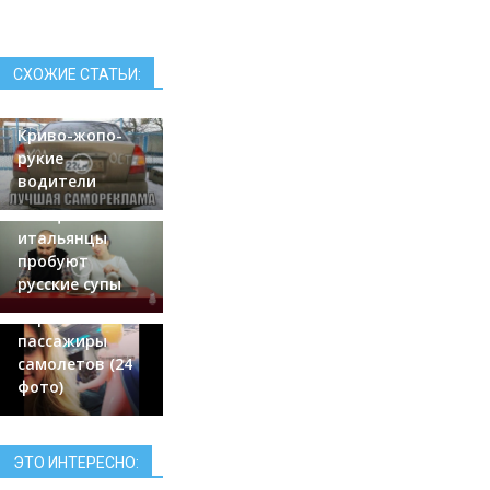
СХОЖИЕ СТАТЬИ:
Криво-жопо-
рукие
водители
Эмоциональные
итальянцы
пробуют
русские супы
Странные
пассажиры
самолетов (24
фото)
ЭТО ИНТЕРЕСНО: