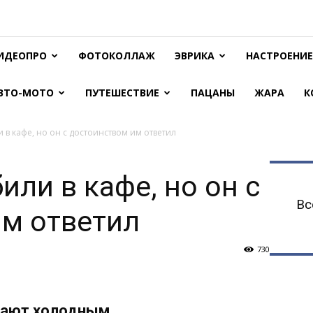
ИДЕОПРО
ФОТОКОЛЛАЖ
ЭВРИКА
НАСТРОЕНИЕ
ВТО-МОТО
ПУТЕШЕСТВИЕ
ПАЦАНЫ
ЖАРА
К
 в кафе, но он с достоинством им ответил
или в кафе, но он с
Вс
им ответил
730
дают холодным.