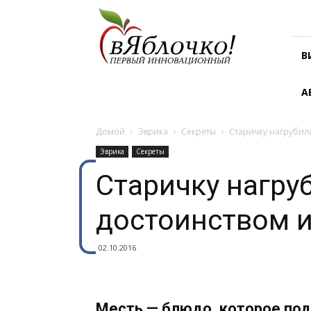
В
яблочко!
В
А
Домой
Эврика
Секреты
Старичку нагрубили
Эврика
Секреты
Старичку нагруб
достоинством 
02.10.2016
Месть — блюд
о, которое по