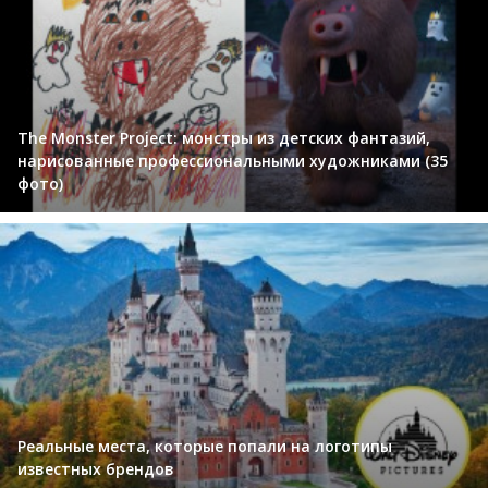
The Monster Project: монстры из детских фантазий,
нарисованные профессиональными художниками (35
фото)
Реальные места, которые попали на логотипы
известных брендов