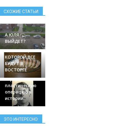
СХОЖИЕ СТАТЬИ:
А ЮЛЯ
САМАЯ ВКУСНАЯ
ВЫЙДЕТ?
СОЛЁНАЯ
СКУМБРИЯ, ОТ
Первый
КОТОРОЙ ВСЕ
человек
БУДУТ В
которому
ВОСТОРГЕ
сделали
первую
пластическую
операцию в
истории
ЭТО ИНТЕРЕСНО: