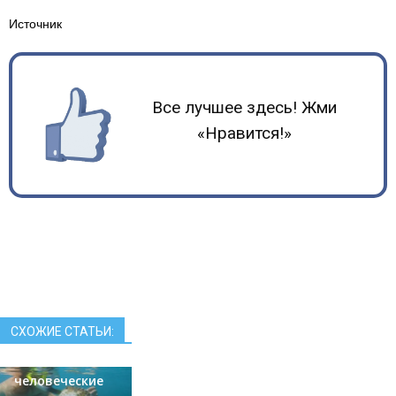
Источник
Все лучшее здесь! Жми
«Нравится!»
Учёные
СХОЖИЕ СТАТЬИ:
научили рыбу
Скандал на
запоминать
шоу «Минута
человеческие
славы»: Рената