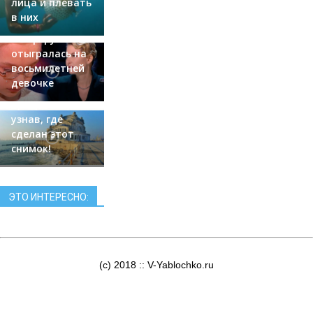
лица и плевать
Литвинова
в них
обиделась за
Может
Земфиру и
показаться,
отыгралась на
что это руины
восьмилетней
старого
девочке
театра. Ты
прозреешь,
узнав, где
сделан этот
снимок!
ЭТО ИНТЕРЕСНО:
(c) 2018 :: V-Yablochko.ru