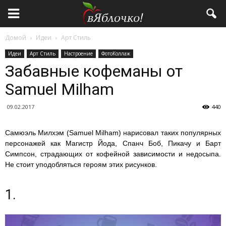
Домой
Идеи
Арт Стиль
Идеи
Арт Стиль
Настроение
ФотоКоллаж
Забавные кофеманы от
Samuel Milham
09.02.2017
440
Самюэль Милхэм (Samuel Milham) нарисовал таких популярных
персонажей как Магистр Йода, Спанч Боб, Пикачу и Барт
Симпсон, страдающих от кофейной зависимости и недосыпа.
Не стоит уподобляться героям этих рисунков.
1.