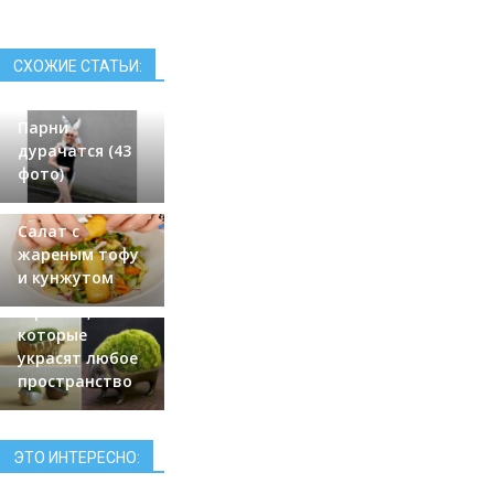
СХОЖИЕ СТАТЬИ:
Парни
дурачатся (43
фото)
Салат с
жареным тофу
и кунжутом
20 цветочных
горшков,
которые
украсят любое
пространство
ЭТО ИНТЕРЕСНО: