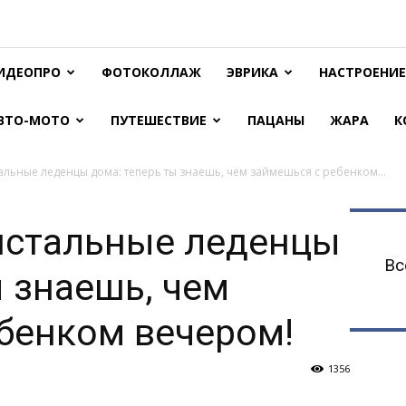
ИДЕОПРО
ФОТОКОЛЛАЖ
ЭВРИКА
НАСТРОЕНИЕ
ВТО-МОТО
ПУТЕШЕСТВИЕ
ПАЦАНЫ
ЖАРА
К
тальные леденцы дома: теперь ты знаешь, чем займешься с ребенком...
истальные леденцы
Вс
ы знаешь, чем
бенком вечером!
1356