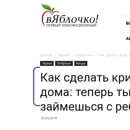
В
яблочко!
В
А
Домой
Эврика
ЛайфХаки
Как сделать крис
Эврика
ЛайфХаки
Фондю
Как сделать кр
дома: теперь т
займешься с ре
05.06.2016