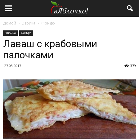
Домой
Эврика
Фондю
Эврика
Фондю
Лаваш с крабовыми
палочками
27.03.2017
379