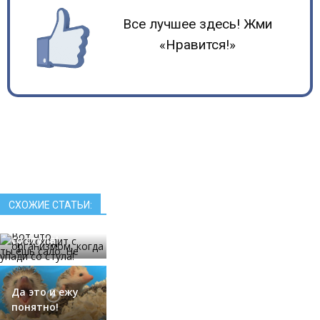
Все лучшее здесь! Жми
«Нравится!»
Вот что
происходит с
организмом,
СХОЖИЕ СТАТЬИ:
когда ты ешь
сало. Не упади
со стула!
Да это и ежу
понятно!