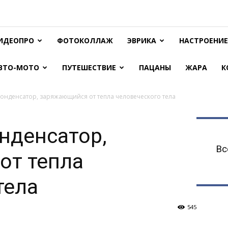
ИДЕОПРО
ФОТОКОЛЛАЖ
ЭВРИКА
НАСТРОЕНИЕ
ВТО-МОТО
ПУТЕШЕСТВИЕ
ПАЦАНЫ
ЖАРА
К
онденсатор, заряжающийся от тепла человеческого тела
нденсатор,
Вс
от тепла
тела
545