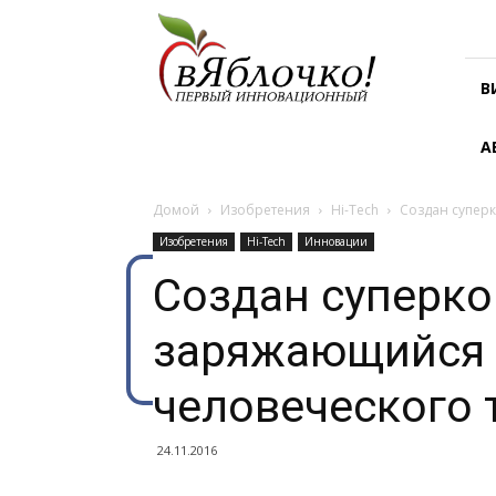
В
яблочко!
В
А
Домой
Изобретения
Hi-Tech
Создан суперк
Изобретения
Hi-Tech
Инновации
Создан суперко
заряжающийся 
человеческого 
24.11.2016