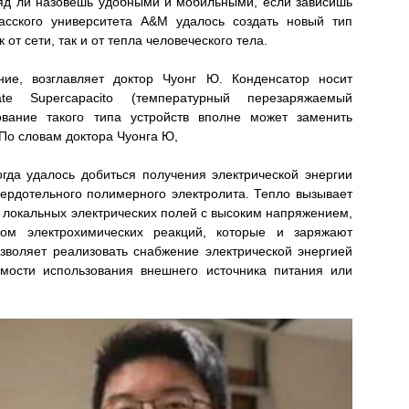
вряд ли назовешь удобными и мобильными, если зависишь
асского университета A&M удалось создать новый тип
от сети, так и от тепла человеческого тела.
ние, возглавляет доктор Чуонг Ю. Конденсатор носит
tate Supercapacito (температурный перезаряжаемый
ование такого типа устройств вполне может заменить
 По словам доктора Чуонга Ю,
гда удалось добиться получения электрической энергии
ердотельного полимерного электролита. Тепло вызывает
 локальных электрических полей с высоким напряжением,
ром электрохимических реакций, которые и заряжают
зволяет реализовать снабжение электрической энергией
мости использования внешнего источника питания или