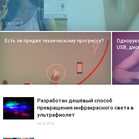
23.05.2017
Есть ли предел техническому прогрессу?
Одноруко
USB, дис
Разработан дешёвый способ
превращения инфракрасного света в
ультрафиолет
06.12.2016